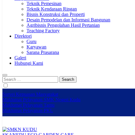
Teknik Pemesinan
Teknik Kendaraan Ringan
Bisnis Konstruksi dan Properti
Desain Pemodelan dan Informasi Bangunan
Agribisnis Pengolahan Hasil Pertanian
Teaching Factory
Direktori
Guru
Karyawan
Sarana Prasarana
Galeri
Hubungi Kami
Search
for:
Survei Kepuasan Masyarakat
Maklumat Pelayanan SMK Negeri Kudu
Maklumat Pelayanan Tamu
Maklumat Pelayanan PKL
SKANEDU ECO GARDEN CARE