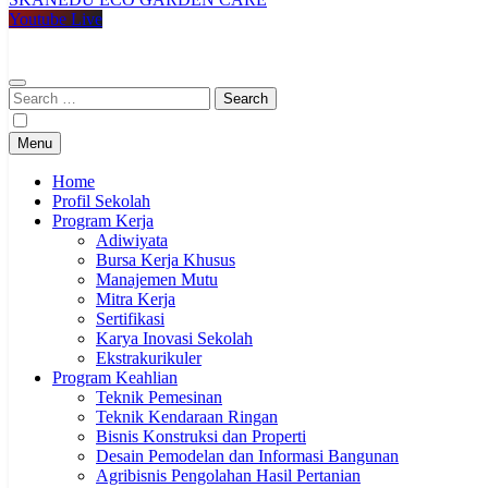
SMKN KUDU
Mencetak Generasi Unggul Berkarakter RAPI BERWIBAWA
Youtube Live
Search
for:
Menu
Home
Profil Sekolah
Program Kerja
Adiwiyata
Bursa Kerja Khusus
Manajemen Mutu
Mitra Kerja
Sertifikasi
Karya Inovasi Sekolah
Ekstrakurikuler
Program Keahlian
Teknik Pemesinan
Teknik Kendaraan Ringan
Bisnis Konstruksi dan Properti
Desain Pemodelan dan Informasi Bangunan
Agribisnis Pengolahan Hasil Pertanian