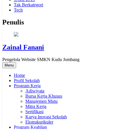
Tak Berkategori
Tech
Penulis
Zainal Fanani
Pengelola Website SMKN Kudu Jombang
Menu
Home
Profil Sekolah
Program Kerja
Adiwiyata
Bursa Kerja Khusus
Manajemen Mutu
Mitra Kerja
Sertifikasi
Karya Inovasi Sekolah
Ekstrakurikuler
Program Keahlian