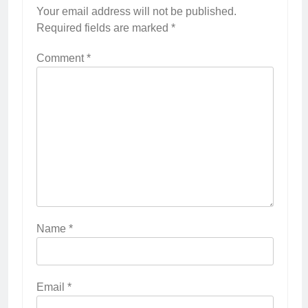
Your email address will not be published.
Required fields are marked
*
Comment
*
2
Membangun Komunikasi dengan
Orangtua untuk Sukseskan PKL
Kompetensi Keahlian TKRO
NEWS
PKL
3
Melecut Semangat Di Nissan
Surabaya
KURIKULUM
PKL
Name
*
4
Lebih Dekat dengan Bengkel
Email
*
Nissan Surabaya