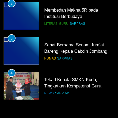
2
Membedah Makna 5R pada
Institusi Berbudaya
LITERASI GURU
SARPRAS
3
Sehat Bersama Senam Jum’at
Bareng Kepala Cabdin Jombang
HUMAS
SARPRAS
4
Tekad Kepala SMKN Kudu,
Tingkatkan Kompetensi Guru,
Bangun Infrastruktur IT
NEWS
SARPRAS