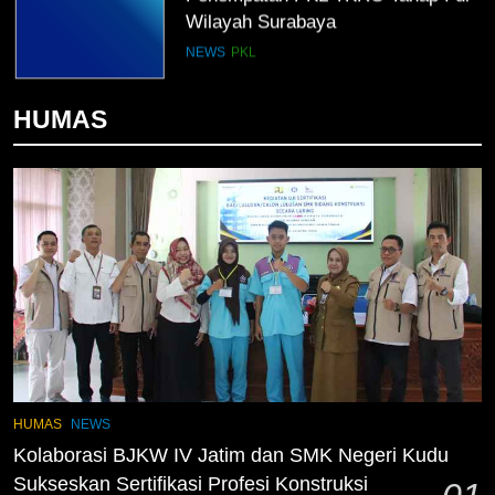
Wilayah Surabaya
NEWS
PKL
2
HUMAS
Membangun Komunikasi dengan
Orangtua untuk Sukseskan PKL
Kompetensi Keahlian TKRO
NEWS
PKL
3
Melecut Semangat Di Nissan
Surabaya
KURIKULUM
PKL
4
Lebih Dekat dengan Bengkel
HUMAS
NEWS
Nissan Surabaya
Kolaborasi BJKW IV Jatim dan SMK Negeri Kudu
KURIKULUM
PKL
Sukseskan Sertifikasi Profesi Konstruksi