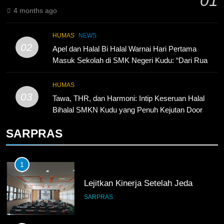
01
4 months ago
5
TKRO Berani Adu Nyali di Auto
HUMAS
NEWS
2000
02
Apel dan Halal Bi Halal Warnai Hari Pertama
HUMAS
PKL
Masuk Sekolah di SMK Negeri Kudu: “Dari Ruang
Kelas Akan Lahir Pemimpin, Inovator, dan
Generasi Unggul”
HUMAS
03
Tawa, THR, dan Harmoni: Intip Keseruan Halal
Bihalal SMKN Kudu yang Penuh Kejutan Door
Prize!
SARPRAS
1
Lejitkan Kinerja Setelah Jeda
SARPRAS