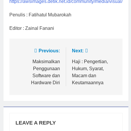
https://awsimages.detik.net.id/community/media/visual/
Penulis : Fatihatul Mubarokah
Editor : Zainal Fanani
Post
Previous:
Next:
navigation
Maksimalkan
Haji : Pengertian,
Penggunaan
Hukum, Syarat,
Software dan
Macam dan
Hardware Diri
Keutamaannya
LEAVE A REPLY