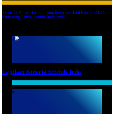
HUMAS
Tawa, THR, dan Harmoni: Intip Keseruan Halal Bihalal SMKN
Kudu yang Penuh Kejutan Door Prize!
SARPRAS
1
Lejitkan Kinerja Setelah Jeda
SARPRAS
2