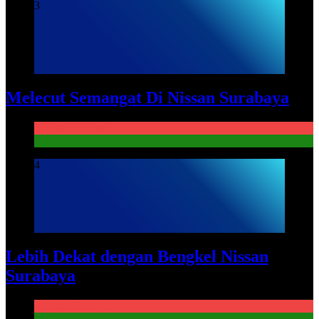
3
Melecut Semangat Di Nissan Surabaya
KURIKULUM
PKL
4
Lebih Dekat dengan Bengkel Nissan
Surabaya
KURIKULUM
PKL