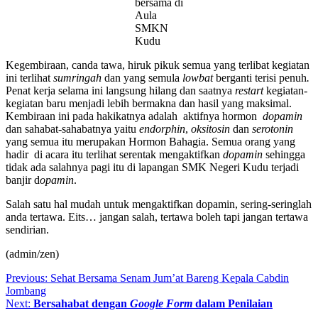
bersama di
Aula
SMKN
Kudu
Kegembiraan, canda tawa, hiruk pikuk semua yang terlibat kegiatan
ini terlihat
sumringah
dan yang semula
lowbat
berganti terisi penuh
.
Penat kerja selama ini langsung hilang dan saatnya
restart
kegiatan-
kegiatan baru menjadi lebih bermakna dan hasil yang maksimal.
Kembiraan ini pada hakikatnya adalah aktifnya hormon
dopamin
dan sahabat-sahabatnya yaitu
endorphin
,
oksitosin
dan
serotonin
yang semua itu merupakan Hormon Bahagia. Semua orang yang
hadir di acara itu terlihat serentak mengaktifkan
dopamin
sehingga
tidak ada salahnya pagi itu di lapangan SMK Negeri Kudu terjadi
banjir d
opamin
.
Salah satu hal mudah untuk mengaktifkan dopamin, sering-seringlah
anda tertawa. Eits… jangan salah, tertawa boleh tapi jangan tertawa
sendirian.
(admin/zen)
Post
Previous:
Sehat Bersama Senam Jum’at Bareng Kepala Cabdin
Jombang
navigation
Next:
Bersahabat dengan
Google
Form
dalam Penilaian