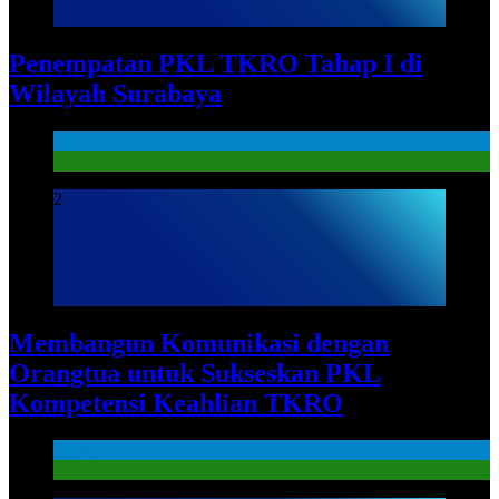
Penempatan PKL TKRO Tahap I di
Wilayah Surabaya
News
PKL
2
Membangun Komunikasi dengan
Orangtua untuk Sukseskan PKL
Kompetensi Keahlian TKRO
News
PKL