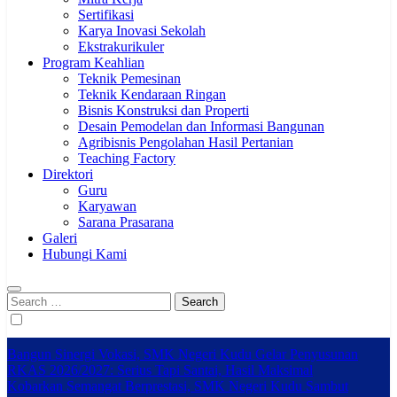
Sertifikasi
Karya Inovasi Sekolah
Ekstrakurikuler
Program Keahlian
Teknik Pemesinan
Teknik Kendaraan Ringan
Bisnis Konstruksi dan Properti
Desain Pemodelan dan Informasi Bangunan
Agribisnis Pengolahan Hasil Pertanian
Teaching Factory
Direktori
Guru
Karyawan
Sarana Prasarana
Galeri
Hubungi Kami
Search
for:
Bangun Sinergi Vokasi, SMK Negeri Kudu Gelar Penyusunan
RKAS 2026/2027: Serius Tapi Santai, Hasil Maksimal
Kobarkan Semangat Berprestasi, SMK Negeri Kudu Sambut