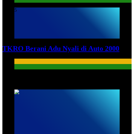
5
TKRO Berani Adu Nyali di Auto 2000
HUMAS
PKL
HUMAS