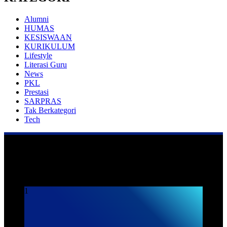
Alumni
HUMAS
KESISWAAN
KURIKULUM
Lifestyle
Literasi Guru
News
PKL
Prestasi
SARPRAS
Tak Berkategori
Tech
Praktek Kerja Lapangan
1