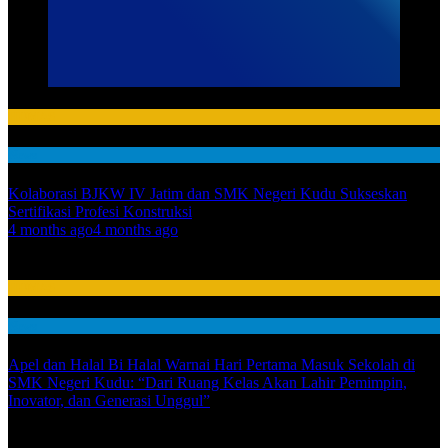
HUMAS
News
Kolaborasi BJKW IV Jatim dan SMK Negeri Kudu Sukseskan
Sertifikasi Profesi Konstruksi
01
4 months ago
4 months ago
02
HUMAS
News
Apel dan Halal Bi Halal Warnai Hari Pertama Masuk Sekolah di
SMK Negeri Kudu: “Dari Ruang Kelas Akan Lahir Pemimpin,
Inovator, dan Generasi Unggul”
03