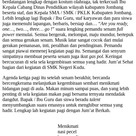
berdatangan lengkap dengan kostum olahraga, tak terkecuali Ibu
Kepala Cabang Dinas Pendidikan wilayah kabupaten Jombang
beserta staf, dan Kepala SMA / SMK / PKLK Kabupaten Jombang.
Lebih lengkap lagi Bapak / Ibu Guru, staf karyawan dan para siswa
juga memenuhi lapangan, berbaris, bersiap dan… “
Are you ready,
one…, two…, three… go
!” suara lengking pemandu senam
full
power
memulai. Semua bergerak, melompat, maju mundur, bertepuk
dan semua gerakan senam. Musik latar sangat cocok dari mulai
gerakan pemanasan, inti, peralihan dan pendinginan. Pemandu
sangat piawai memenej kegiatan pagi itu. Semangat dan senyum
simpatinya membuat peserta senam juga ikut
gas pol.
Keringat
bercucuran di sela sela kegembiraan semua yang hadir. Jum’at Sehat
bagian dari kegiatan di SMK Negeri Kudu.
Agenda ketiga pagi itu setelah senam berakhir, bercanda
bercengkerama melanjutkan kegembiraan sembari menikmati
hidangan pagi di aula. Makan minum sampai puas, dan yang lebih
penting di sela kegiatan makan pagi bersama ternyata mendadak
dangdut. Bapak / Ibu Guru dan siswa beradu
talent
menyumbangkan suara emasnya untuk menghibur semua yang
hadir. Lengkap lah kegiatan pagi dengan Jum’at Berkah.
Menikmati
nasi pecel