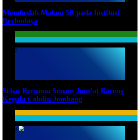
Membedah Makna 5R pada Institusi
Berbudaya
Literasi Guru
SARPRAS
3
Sehat Bersama Senam Jum’at Bareng
Kepala Cabdin Jombang
HUMAS
SARPRAS
4