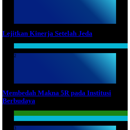
Lejitkan Kinerja Setelah Jeda
SARPRAS
2
Membedah Makna 5R pada Institusi
Berbudaya
Literasi Guru
SARPRAS
3