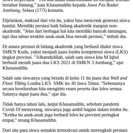
bertabur bintang,” kata Khasanuddin kepada
Jawa Pos Radar
Jombang
, Selasa (17/5) kemarin.
Dijelaskan, maksud dari visi itu, yakni bisa mencetak generasi siswa
handal. Memiliki prestasi baik bidang akademik maupun non-
akademik. ”Jelas dari berbagai hal kita memiliki banyak tantangan,
tapi dua tahun terakhir anak-anak bisa meraih prestasi,” imbuh dia.
Di antara prestasi di bidang akademik yang berhasil diukir siswa
SMKN Kudu, yakni menjadi juara lomba kompetensi siswa (LKS)
tingkat provinsi. ”Alhamdulillah, salah satu siswa kita M Iqbal
berhasil meraih juara dua LKS 2021 di SMKN 3 Jombang,” ujar
Khasanuddin.
Salah satu siswanya yang berada di kelas 11 itu juara dua
Wall and
Floor Tilling
Lomba LKS SMK ke-30 Jawa Timur. ”Sebenarnya
secara keseluruhan kita mengirim enam peserta dan lolos semua.
Satunya dapat juara dua,” ujar dia.
Tidak hanya tahun lalu, lanjut Khasanuddin, sebelum pandemi
Covid-19 menyerang, siswanya juga ambil bagian dalam lomba itu.
”Ketika itu anak-anak juga berhasil lolos ke provinsi peringkat
empat,” terang Khasanuddin.
Dari situ para siswa semakin termotivasi untuk merengkuh prestasi-