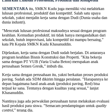
Lahirkan Lulusan Profesional, Produktif dan Kompetitif
SEMENTARA
itu, SMKN Kudu juga memiliki visi melahirkan
lulusan profesional, produktif dan kompetitif. Salah satu upaya
sekolah, yakni menjalin kerja sama dengan Dudi (Dunia usaha dan
dunia industri).
”Mencetak lulusan profesional maksudnya sesuai dengan program
keahlian. Kemudian produktif, ini tidak hanya mengandalkan dari
sekolah, butuh improvisasi, lalu kompetitif ini mampu bersaing,”
kata Plt Kepala SMKN Kudu Khasanuddin.
Dijelaskan, kerja sama dengan Dudi sudah berjalan. Di antaranya
program keahlian Bisnis Konstruksi dan Properti. ”Kita bekerja
sama dengan PT VUB (Varia Usaha Beton) merupakan anak
perusahaan Semen Gresik,” imbuh dia.
Kerja sama dengan perusahaan itu, yakni berkaitan proses produksi
paving. Sudah ada SDM dikirim hingga peralatan. ”Harapannya ke
depan bagaimana hasil anak-anak (produksi paving, Red) bisa
terjual ke sana. Tentunya dengan kualitas yang sesuai,” lanjut
Khasanuddin.
Nantinya juga ada perwakilan perusahaan turun melakukan evaluasi
hasil produksi para siswa. ”Semacam pendampingan untuk
quality
control
,” terang dia.