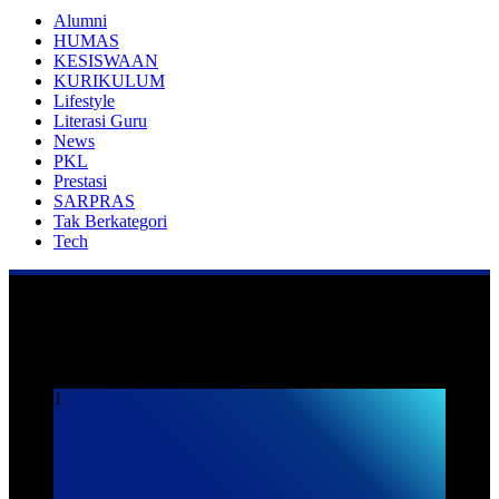
Alumni
HUMAS
KESISWAAN
KURIKULUM
Lifestyle
Literasi Guru
News
PKL
Prestasi
SARPRAS
Tak Berkategori
Tech
Praktek Kerja Lapangan
1