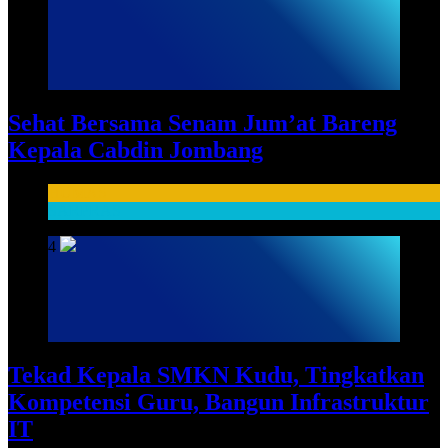
Sehat Bersama Senam Jum’at Bareng
Kepala Cabdin Jombang
HUMAS
SARPRAS
4
Tekad Kepala SMKN Kudu, Tingkatkan
Kompetensi Guru, Bangun Infrastruktur
IT