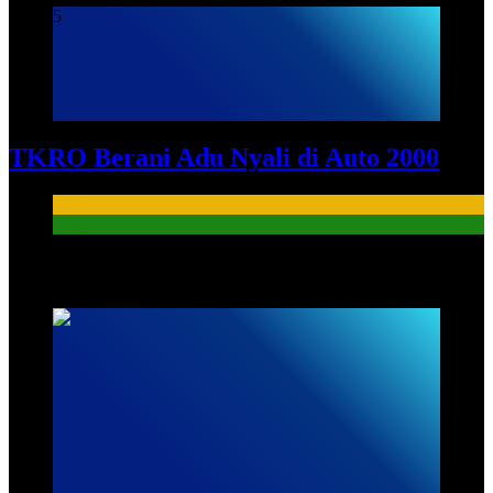
5
TKRO Berani Adu Nyali di Auto 2000
HUMAS
PKL
HUMAS