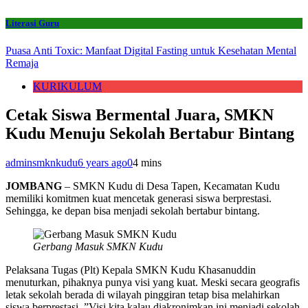
Literasi Guru
Puasa Anti Toxic: Manfaat Digital Fasting untuk Kesehatan Mental
Remaja
KURIKULUM
Cetak Siswa Bermental Juara, SMKN
Kudu Menuju Sekolah Bertabur Bintang
adminsmknkudu
6 years ago
0
4 mins
JOMBANG
– SMKN Kudu di Desa Tapen, Kecamatan Kudu
memiliki komitmen kuat mencetak generasi siswa berprestasi.
Sehingga, ke depan bisa menjadi sekolah bertabur bintang.
Gerbang Masuk SMKN Kudu
Pelaksana Tugas (Plt) Kepala SMKN Kudu Khasanuddin
menuturkan, pihaknya punya visi yang kuat. Meski secara geografis
letak sekolah berada di wilayah pinggiran tetap bisa melahirkan
siswa berprestasi. ”Visi kita kalau diakronimkan ini menjadi sekolah