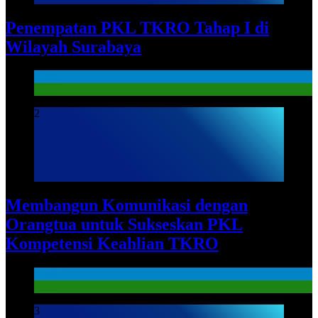
Penempatan PKL TKRO Tahap I di
Wilayah Surabaya
News
PKL
2
Membangun Komunikasi dengan
Orangtua untuk Sukseskan PKL
Kompetensi Keahlian TKRO
News
PKL
3