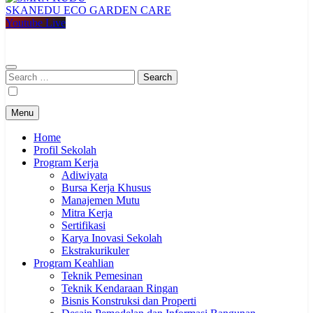
SKANEDU ECO GARDEN CARE
SMKN KUDU
Mencetak Generasi Unggul Berkarakter RAPI BERWIBAWA
Youtube Live
Search
for:
Menu
Home
Profil Sekolah
Program Kerja
Adiwiyata
Bursa Kerja Khusus
Manajemen Mutu
Mitra Kerja
Sertifikasi
Karya Inovasi Sekolah
Ekstrakurikuler
Program Keahlian
Teknik Pemesinan
Teknik Kendaraan Ringan
Bisnis Konstruksi dan Properti