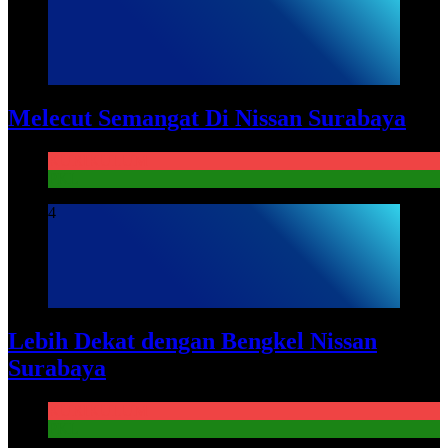
Melecut Semangat Di Nissan Surabaya
KURIKULUM
PKL
4
Lebih Dekat dengan Bengkel Nissan
Surabaya
KURIKULUM
PKL