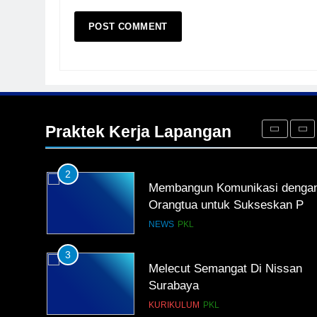
5
TKRO Berani Adu Nyali di
Auto 2000
HUMAS
PKL
1
Penempatan PKL TKRO Tahap 
di Wilayah Surabaya
Praktek Kerja Lapangan
NEWS
PKL
2
Membangun Komunikasi denga
Orangtua untuk Sukseskan PK
Kompetensi Keahlian TKRO
NEWS
PKL
3
Melecut Semangat Di Nissan
Surabaya
KURIKULUM
PKL