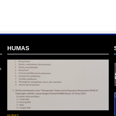
I
HUMAS
n
L
HUMAS