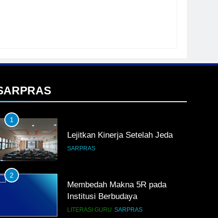
SARPRAS
1
Lejitkan Kinerja Setelah Jeda
SARPRAS
2
Membedah Makna 5R pada
Institusi Berbudaya
LITERASI GURU
SARPRAS