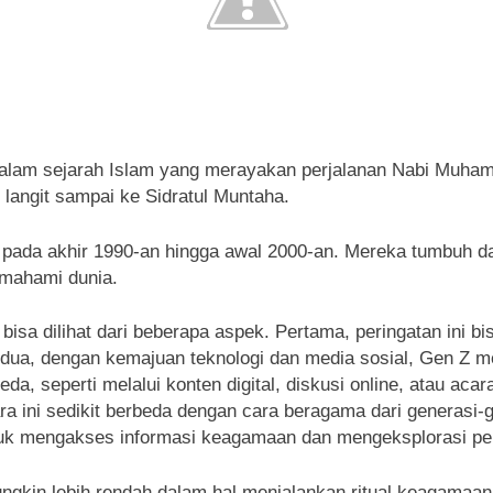
ng dalam sejarah Islam yang merayakan perjalanan Nabi Muh
 langit sampai ke Sidratul Muntaha.
 pada akhir 1990-an hingga awal 2000-an. Mereka tumbuh dal
mahami dunia.
aj bisa dilihat dari beberapa aspek. Pertama, peringatan i
Kedua, dengan kemajuan teknologi dan media sosial, Gen Z m
a, seperti melalui konten digital, diskusi online, atau acara
ra ini sedikit berbeda dengan cara beragama dari generasi-
ntuk mengakses informasi keagamaan dan mengeksplorasi p
mungkin lebih rendah dalam hal menjalankan ritual keagamaa