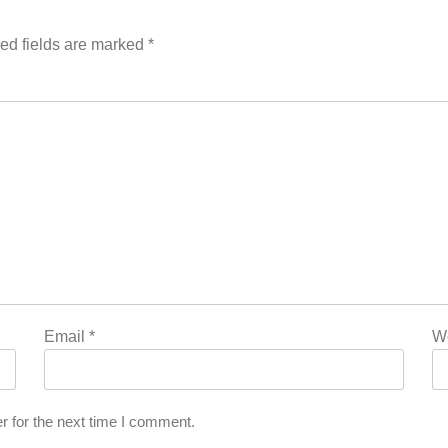
ed fields are marked
*
n
L
Email
*
W
r for the next time I comment.