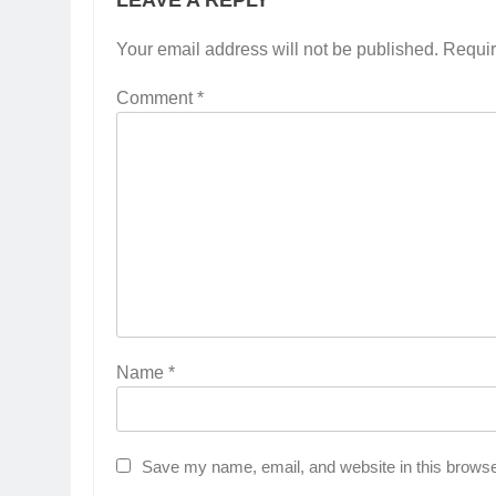
LEAVE A REPLY
Your email address will not be published.
Requir
Comment
*
2
Membangun Komunikasi denga
Orangtua untuk Sukseskan PK
Kompetensi Keahlian TKRO
NEWS
PKL
3
Melecut Semangat Di Nissan
Surabaya
KURIKULUM
PKL
Name
*
4
Lebih Dekat dengan Bengkel
Nissan Surabaya
Save my name, email, and website in this browse
KURIKULUM
PKL