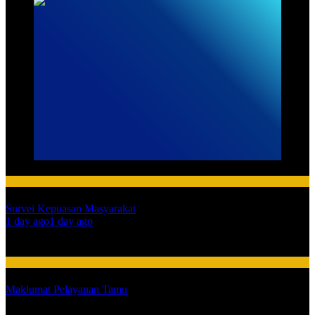
HUMAS
Survei Kepuasan Masyarakat
01
1 day ago
1 day ago
02
HUMAS
Maklumat Pelayanan Tamu
03