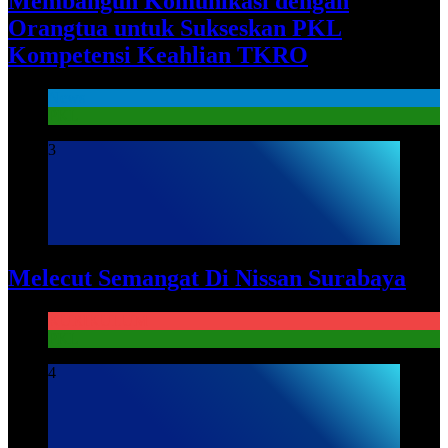
Membangun Komunikasi dengan
Orangtua untuk Sukseskan PKL
Kompetensi Keahlian TKRO
News
PKL
3
Melecut Semangat Di Nissan Surabaya
KURIKULUM
PKL
4