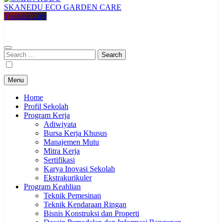
SKANEDU ECO GARDEN CARE
SMKN KUDU
Mencetak Generasi Unggul Berkarakter RAPI BERWIBAWA
Youtube Live
Search
for:
Menu
Home
Profil Sekolah
Program Kerja
Adiwiyata
Bursa Kerja Khusus
Manajemen Mutu
Mitra Kerja
Sertifikasi
Karya Inovasi Sekolah
Ekstrakurikuler
Program Keahlian
Teknik Pemesinan
Teknik Kendaraan Ringan
Bisnis Konstruksi dan Properti