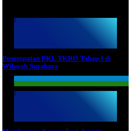
Praktek Kerja Lapangan
1
Penempatan PKL TKRO Tahap I di
Wilayah Surabaya
News
PKL
2