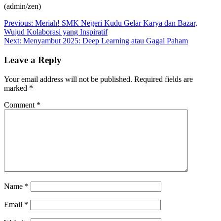
(admin/zen)
Post
Previous:
Meriah! SMK Negeri Kudu Gelar Karya dan Bazar,
Wujud Kolaborasi yang Inspiratif
navigation
Next:
Menyambut 2025: Deep Learning atau Gagal Paham
Leave a Reply
Your email address will not be published.
Required fields are
marked
*
Comment
*
Name
*
Email
*