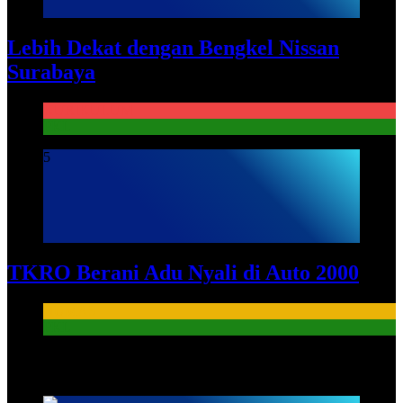
Lebih Dekat dengan Bengkel Nissan
Surabaya
KURIKULUM
PKL
5
TKRO Berani Adu Nyali di Auto 2000
HUMAS
PKL
HUMAS