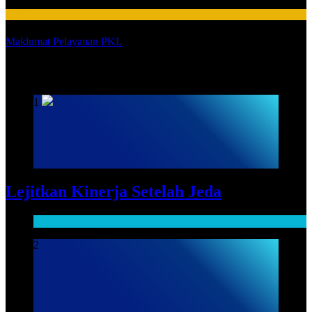
HUMAS
Maklumat Pelayanan PKL
SARPRAS
1
Lejitkan Kinerja Setelah Jeda
SARPRAS
2