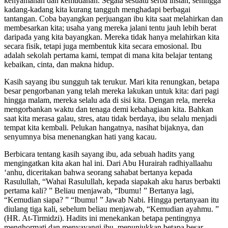
kenyamanan dan kemudahan. Segala sesuatu serba instan, sehingga
kadang-kadang kita kurang tangguh menghadapi berbagai
tantangan. Coba bayangkan perjuangan ibu kita saat melahirkan dan
membesarkan kita; usaha yang mereka jalani tentu jauh lebih berat
daripada yang kita bayangkan. Mereka tidak hanya melahirkan kita
secara fisik, tetapi juga membentuk kita secara emosional. Ibu
adalah sekolah pertama kami, tempat di mana kita belajar tentang
kebaikan, cinta, dan makna hidup.
Kasih sayang ibu sungguh tak terukur. Mari kita renungkan, betapa
besar pengorbanan yang telah mereka lakukan untuk kita: dari pagi
hingga malam, mereka selalu ada di sisi kita. Dengan rela, mereka
mengorbankan waktu dan tenaga demi kebahagiaan kita. Bahkan
saat kita merasa galau, stres, atau tidak berdaya, ibu selalu menjadi
tempat kita kembali. Pelukan hangatnya, nasihat bijaknya, dan
senyumnya bisa menenangkan hati yang kacau.
Berbicara tentang kasih sayang ibu, ada sebuah hadits yang
mengingatkan kita akan hal ini. Dari Abu Hurairah radhiyallaahu
‘anhu, diceritakan bahwa seorang sahabat bertanya kepada
Rasulullah, “Wahai Rasulullah, kepada siapakah aku harus berbakti
pertama kali? ” Beliau menjawab, “Ibumu! ” Bertanya lagi,
“Kemudian siapa? ” “Ibumu! ” Jawab Nabi. Hingga pertanyaan itu
diulang tiga kali, sebelum beliau menjawab, “Kemudian ayahmu. ”
(HR. At-Tirmidzi). Hadits ini menekankan betapa pentingnya
menghormati dan menyayangi ibu, menunjukkan betapa besar