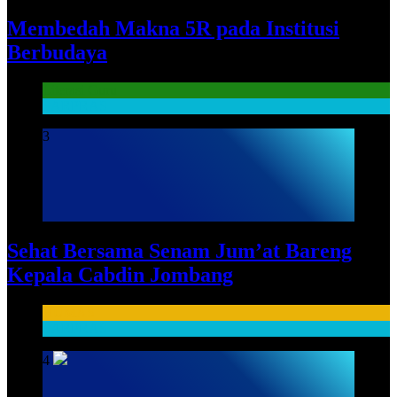
Membedah Makna 5R pada Institusi
Berbudaya
Literasi Guru
SARPRAS
3
Sehat Bersama Senam Jum’at Bareng
Kepala Cabdin Jombang
HUMAS
SARPRAS
4