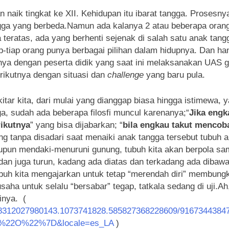
an naik tingkat ke XII. Kehidupan itu ibarat tangga. Prose
tangga yang berbeda.Namun ada kalanya 2 atau beberapa or
teratas, ada yang berhenti sejenak di salah satu anak tang
p-tiap orang punya berbagai pilihan dalam hidupnya. Dan h
alnya dengan peserta didik yang saat ini melaksanakan UAS 
rikutnya dengan situasi dan
challenge
yang baru pula.
itar kita, dari mulai yang dianggap biasa hingga istimewa, 
a, sudah ada beberapa filosfi muncul karenanya;“
Jika engk
ikutnya
” yang bisa dijabarkan; “
bila engkau takut mencob
ng tanpa disadari saat menaiki anak tangga tersebut tubuh
ataupun mendaki-menuruni gunung, tubuh kita akan berpola s
dan juga turun, kadang ada diatas dan terkadang ada dibawah
buh kita mengajarkan untuk tetap “merendah diri” membung
usaha untuk selalu “bersabar” tegap, tatkala sedang di uji.
inya. (
.588312027980143.1073741828.585827368228609/9167344384
A%22O%22%7D&locale=es_LA
)