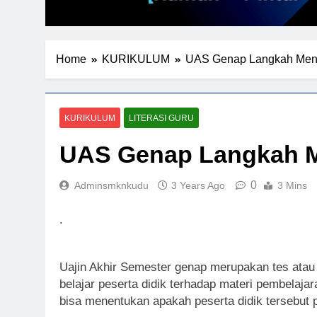
Home
KURIKULUM
UAS Genap Langkah Menu
KURIKULUM
LITERASI GURU
UAS Genap Langkah M
0
Adminsmknkudu
3 Years Ago
3 Mins
.
Uajin Akhir Semester genap merupakan tes atau 
belajar peserta didik terhadap materi pembelaja
bisa menentukan apakah peserta didik tersebut pa