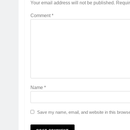
Your email address will not be published.
Requir
Comment
*
2
Membangun Komunikasi denga
Orangtua untuk Sukseskan PK
Kompetensi Keahlian TKRO
NEWS
PKL
3
Melecut Semangat Di Nissan
Surabaya
KURIKULUM
PKL
Name
*
4
Lebih Dekat dengan Bengkel
Nissan Surabaya
Save my name, email, and website in this browse
KURIKULUM
PKL
5