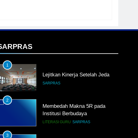
SARPRAS
1
Lejitkan Kinerja Setelah Jeda
SARPRAS
2
Membedah Makna 5R pada
Institusi Berbudaya
LITERASI GURU
SARPRAS
3