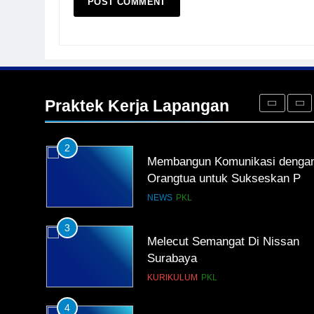
TKRO Berani Adu Nyali di
Auto 2000
HUMAS
PKL
1
Penempatan PKL TKRO Tahap 
di Wilayah Surabaya
Praktek Kerja Lapangan
NEWS
PKL
2
Membangun Komunikasi denga
Orangtua untuk Sukseskan PK
Kompetensi Keahlian TKRO
NEWS
PKL
3
Melecut Semangat Di Nissan
Surabaya
KURIKULUM
PKL
4