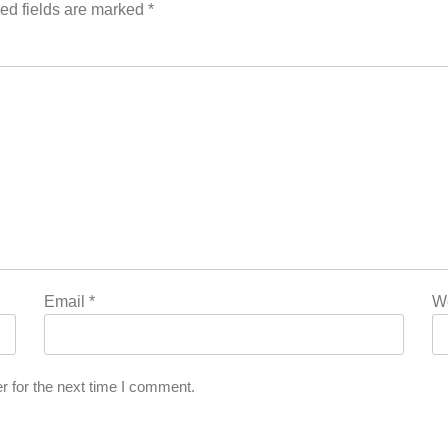
ed fields are marked
*
n
L
Email
*
W
r for the next time I comment.