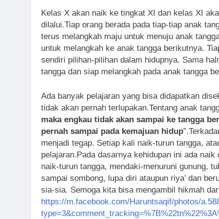
Kelas X akan naik ke tingkat XI dan kelas XI ak
dilalui.Tiap orang berada pada tiap-tiap anak 
terus melangkah maju untuk menuju anak tangga 
untuk melangkah ke anak tangga berikutnya. Tia
sendiri pilihan-pilihan dalam hidupnya. Sama h
tangga dan siap melangkah pada anak tangga be
Ada banyak pelajaran yang bisa didapatkan disek
tidak akan pernah terlupakan.Tentang anak tangg
maka engkau tidak akan sampai ke tangga ber
pernah sampai pada kemajuan hidup
”.Terkada
menjadi tegap. Setiap kali naik-turun tangga, 
pelajaran.Pada dasarnya kehidupan ini ada naik 
naik-turun tangga, mendaki-menuruni gunung, tu
sampai sombong, lupa diri ataupun riya’ dan ber
sia-sia. Semoga kita bisa mengambil hikmah dar
https://m.facebook.com/Haruntsaqif/photos/a
type=3&comment_tracking=%7B%22tn%22%3