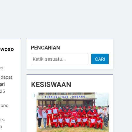
PENCARIAN
owoso
CARI
ns
ndapat
KESISWAAN
ari
 25
sono
ik.
a