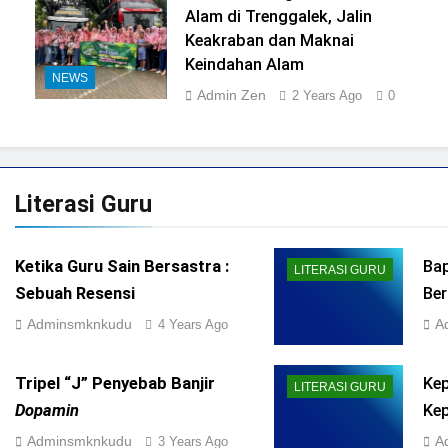
Alam di Trenggalek, Jalin
Keakraban dan Maknai
Keindahan Alam
NEWS
Admin Zen
2 Years Ago
0
Literasi
Guru
Ketika Guru Sain Bersastra :
Bap
LITERASI GURU
Sebuah Resensi
Ber
Adminsmknkudu
A
4 Years Ago
Tripel “J” Penyebab Banjir
Ke
LITERASI GURU
Dopamin
Ke
Pe
Adminsmknkudu
A
3 Years Ago