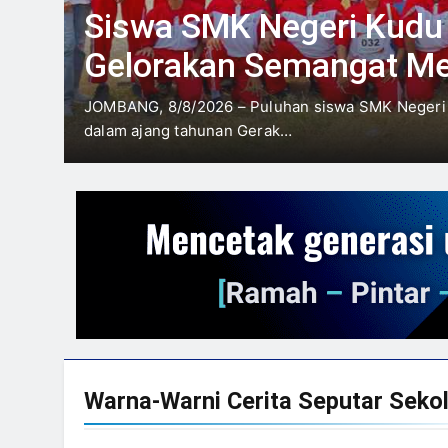
Siswa SMK Negeri Kudu
Gelorakan Semangat Me
di Gerak Jalan ROJO J
JOMBANG, 8/8/2026 – Puluhan siswa SMK Negeri K
dalam ajang tahunan Gerak…
2026
Warna-Warni Cerita Seputar
Seko