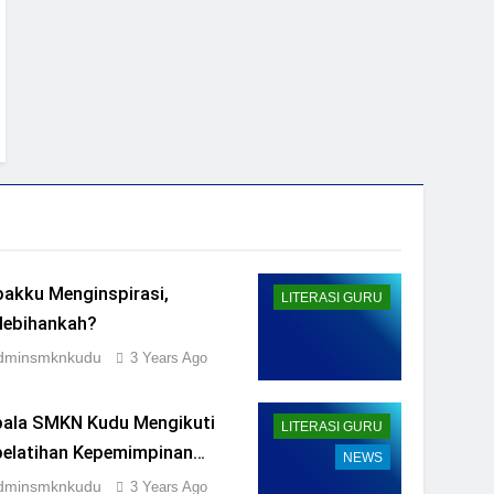
akku Menginspirasi,
LITERASI GURU
lebihankah?
dminsmknkudu
3 Years Ago
pala SMKN Kudu Mengikuti
LITERASI GURU
pelatihan Kepemimpinan
NEWS
mbelajaran Jenjang SMK
dminsmknkudu
3 Years Ago