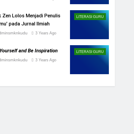
23 #1
 Zen Lolos Menjadi Penulis
LITERASI GURU
mu’ pada Jurnal Ilmiah
dminsmknkudu
3 Years Ago
Yourself and Be Inspiration
LITERASI GURU
dminsmknkudu
3 Years Ago