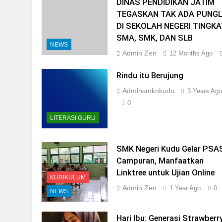
DINAS PENDIDIKAN JATIM
TEGASKAN TAK ADA PUNGL
DI SEKOLAH NEGERI TINGKA
SMA, SMK, DAN SLB
NEWS
Admin Zen
12 Months Ago
Rindu itu Berujung
Adminsmknkudu
3 Years Ago
0
LITERASI GURU
SMK Negeri Kudu Gelar PSA
Campuran, Manfaatkan
Linktree untuk Ujian Online
KURIKULUM
Admin Zen
1 Year Ago
0
NEWS
Hari Ibu: Generasi Strawberr