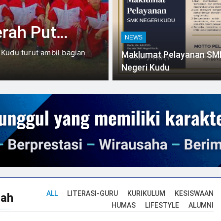
rah Putih
NEWS
ombang
udu turut ambil bagian
Maklumat Pelayanan SM
Negeri Kudu
ALL
LITERASI-GURU
KURIKULUM
KESISWAAN
lah
HUMAS
LIFESTYLE
ALUMNI