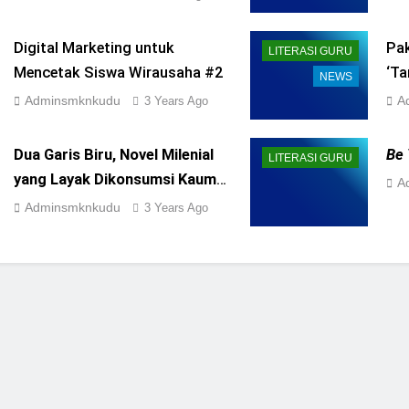
20
Digital Marketing untuk
Pak
LITERASI GURU
Mencetak Siswa Wirausaha #2
‘Ta
NEWS
Adminsmknkudu
A
3 Years Ago
Dua Garis Biru, Novel Milenial
Be 
LITERASI GURU
yang Layak Dikonsumsi Kaum
A
Kolonial
Adminsmknkudu
3 Years Ago