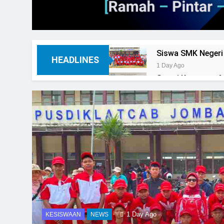
Siswa SMK Negeri
HEADLINES
1 Day Ago
Survei Kepuasan 
2 Days Ago
Maklumat Pelaya
2 Days Ago
Alur Pelayanan Ad
2 Days Ago
1 Day Ago
KESISWAAN
NEWS