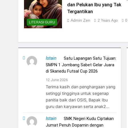
dan Pelukan Ibu yang Tak
Tergantikan
Admin Zen
2 Years Ago
0
LITERASI GURU
Istain
on
Satu Lapangan Satu Tujuan:
SMPN 1 Jombang Sabet Gelar Juara
di Skanedu Futsal Cup 2026
12 June 2026
Terima kasih dan penghargaan yang
setinggi tingginya untuk segenap
panitia baik dari OSIS, Bapak Ibu
guru dan karyawan serta anak2…
Istain
on
SMK Negeri Kudu Ciptakan
Jumat Penuh Dopamin dengan