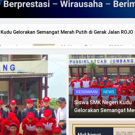
 Kudu Gelorakan Semangat Merah Putih di Gerak Jalan ROJ
Masyarakat
Maklumat Pelayanan SMK Negeri
2 Days Ago
nan Tamu
Maklumat Pelayanan PKL
2 Days Ago
ministrasi Persuratan
KESISWAAN
NEWS
Siswa SMK Negeri Kudu
Gelorakan Semangat Me
Putih di Gerak Jalan ROJ
Jombang 2026