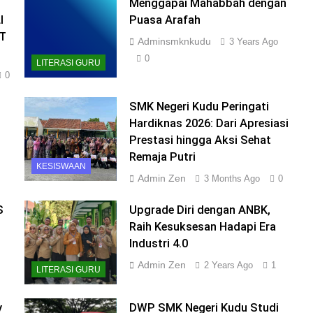
Menggapai Mahabbah dengan
I
Puasa Arafah
T
Adminsmknkudu
3 Years Ago
0
LITERASI GURU
0
SMK Negeri Kudu Peringati
Hardiknas 2026: Dari Apresiasi
Prestasi hingga Aksi Sehat
Remaja Putri
KESISWAAN
Admin Zen
3 Months Ago
0
S
Upgrade Diri dengan ANBK,
Raih Kesuksesan Hadapi Era
Industri 4.0
Admin Zen
2 Years Ago
1
LITERASI GURU
y
DWP SMK Negeri Kudu Studi