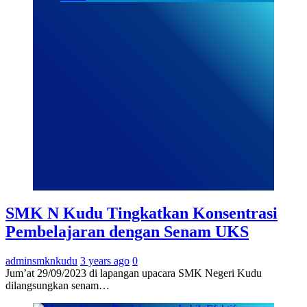
SMK N Kudu Tingkatkan Konsentrasi
Pembelajaran dengan Senam UKS
adminsmknkudu
3 years ago
0
Jum’at 29/09/2023 di lapangan upacara SMK Negeri Kudu
dilangsungkan senam…