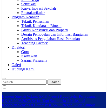
Sertifikasi
Karya Inovasi Sekolah
Ekstrakurikuler
Program Keahlian
Teknik Pemesinan
Teknik Kendaraan Ringan
Bisnis Konstruksi dan Properti
Desain Pemodelan dan Informasi Bangunan
Agribisnis Pengolahan Hasil Pertanian
Teaching Factory
Direktori
Guru
Karyawan
Sarana Prasarana
Galeri
Hubungi Kami
Search
for:
Bangun Sinergi Vokasi, SMK Negeri Kudu Gelar Penyusunan
RKAS 2026/2027: Serius Tapi Santai, Hasil Maksimal
Kobarkan Semangat Berprestasi, SMK Negeri Kudu Sambut