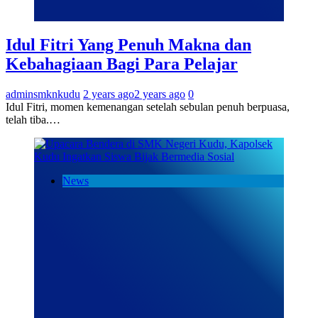
Idul Fitri Yang Penuh Makna dan
Kebahagiaan Bagi Para Pelajar
adminsmknkudu
2 years ago
2 years ago
0
Idul Fitri, momen kemenangan setelah sebulan penuh berpuasa,
telah tiba.…
News