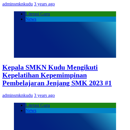
adminsmknkudu
3 years ago
Literasi Guru
News
Kepala SMKN Kudu Mengikuti
Kepelatihan Kepemimpinan
Pembelajaran Jenjang SMK 2023 #1
adminsmknkudu
3 years ago
Literasi Guru
News