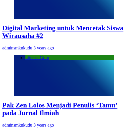
Digital Marketing untuk Mencetak Siswa
Wirausaha #2
adminsmknkudu
3 years ago
Literasi Guru
Pak Zen Lolos Menjadi Penulis ‘Tamu’
pada Jurnal Ilmiah
adminsmknkudu
3 years ago