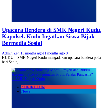
Upacara Bendera di SMK Negeri Kudu,
Kapolsek Kudu Ingatkan Siswa Bijak
Bermedia Sosial
Admin Zen
11 months ago
11 months ago
0
KUDU – SMK Negeri Kudu mengadakan upacara bendera pada
hari Senin,…
KURIKULUM
News