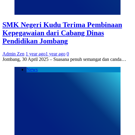
SMK Negeri Kudu Terima Pembinaan
Kepegawaian dari Cabang Dinas
Pendidikan Jombang
Admin Zen
1 year ago
1 year ago
0
Jombang, 30 April 2025 – Suasana penuh semangat dan canda…
News