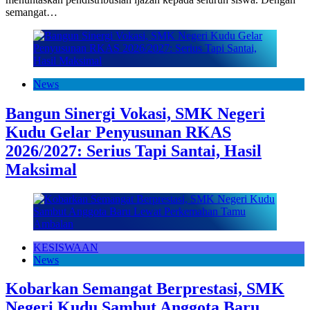
semangat…
News
Bangun Sinergi Vokasi, SMK Negeri
Kudu Gelar Penyusunan RKAS
2026/2027: Serius Tapi Santai, Hasil
Maksimal
KESISWAAN
News
Kobarkan Semangat Berprestasi, SMK
Negeri Kudu Sambut Anggota Baru