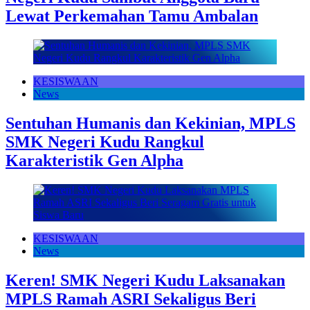
Lewat Perkemahan Tamu Ambalan
KESISWAAN
News
Sentuhan Humanis dan Kekinian, MPLS
SMK Negeri Kudu Rangkul
Karakteristik Gen Alpha
KESISWAAN
News
Keren! SMK Negeri Kudu Laksanakan
MPLS Ramah ASRI Sekaligus Beri