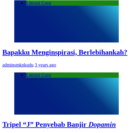
Literasi Guru
Bapakku Menginspirasi, Berlebihankah?
adminsmknkudu
3 years ago
Literasi Guru
Tripel “J” Penyebab Banjir
Dopamin