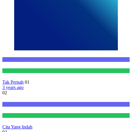
KESISWAAN
Prestasi
Tak Pernah
01
3 years ago
02
KESISWAAN
Prestasi
Cita Yang Indah