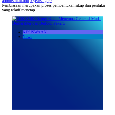
adminsmknkudu
3 years ago
0
Pembiasaan merupakan proses pembentukan sikap dan perilaku
yang relatif menetap…
KESISWAAN
News