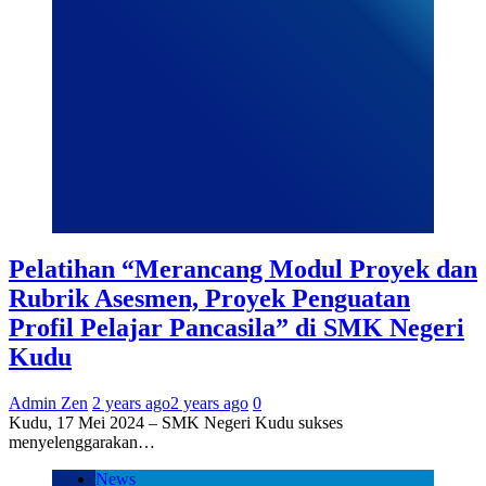
Pelatihan “Merancang Modul Proyek dan
Rubrik Asesmen, Proyek Penguatan
Profil Pelajar Pancasila” di SMK Negeri
Kudu
Admin Zen
2 years ago
2 years ago
0
Kudu, 17 Mei 2024 – SMK Negeri Kudu sukses
menyelenggarakan…
News