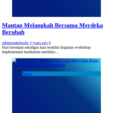
Mantap Melangkah Bersama Merdeka
Berubah
adminsmknkudu
3 years ago
0
Hari keempat sekaligus hari terakhir kegiatan workshop
implementasi kurikulum merdeka…
News